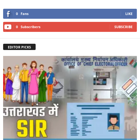
0
Fans
LIKE
0
Subscribers
SUBSCRIBE
EDITOR PICKS