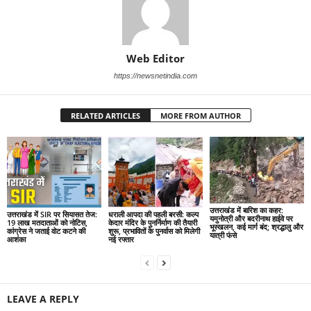
Web Editor
https://newsnetindia.com
RELATED ARTICLES
MORE FROM AUTHOR
उत्तराखंड में बारिश का कहर:
उत्तराखंड में SIR पर सियासत तेज:
धराली आपदा की पहली बरसी: कल्प
यमुनोत्री और बदरीनाथ हाईवे पर
19 लाख मतदाताओं को नोटिस,
केदार मंदिर के पुनर्निर्माण की तैयारी
भूस्खलन, कई मार्ग बंद; श्रद्धालु और
कांग्रेस ने जताई वोट कटने की
शुरू, प्रभावितों के पुनर्वास को मिलेगी
यात्री फंसे
आशंका
नई रफ्तार
LEAVE A REPLY