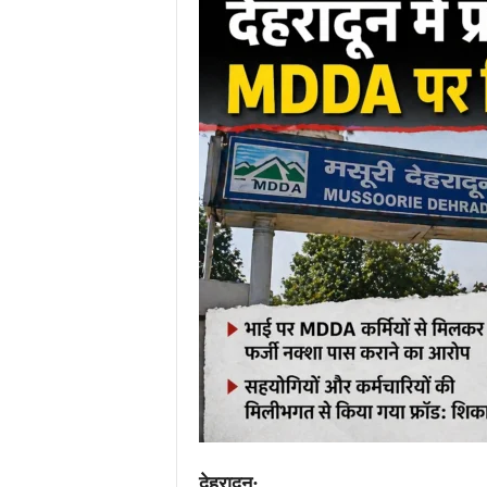
.
c
o
m
/
देहरादून: