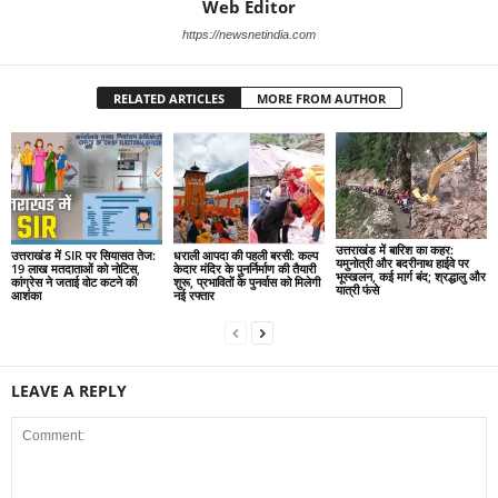
Web Editor
https://newsnetindia.com
RELATED ARTICLES
MORE FROM AUTHOR
उत्तराखंड में बारिश का कहर:
उत्तराखंड में SIR पर सियासत तेज:
धराली आपदा की पहली बरसी: कल्प
यमुनोत्री और बदरीनाथ हाईवे पर
19 लाख मतदाताओं को नोटिस,
केदार मंदिर के पुनर्निर्माण की तैयारी
भूस्खलन, कई मार्ग बंद; श्रद्धालु और
कांग्रेस ने जताई वोट कटने की
शुरू, प्रभावितों के पुनर्वास को मिलेगी
यात्री फंसे
आशंका
नई रफ्तार
LEAVE A REPLY