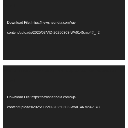
Player
found
Download File: https://newsnetindia.com/wp-
content/uploads/2025/03/VID-20250303-WA0145.mp4?_=2
Video
Media error: Format(s) not supported or source(s) not
Player
found
Download File: https://newsnetindia.com/wp-
content/uploads/2025/03/VID-20250303-WA0146.mp4?_=3