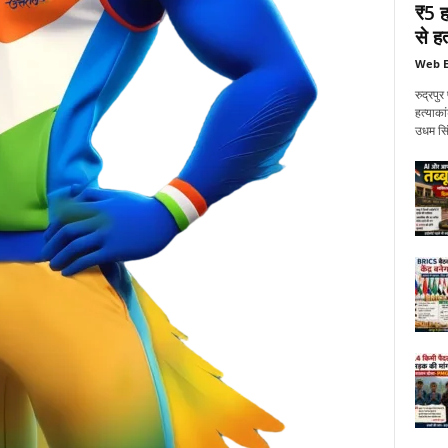
₹5 ह
से हत
Web E
रुद्रप
हत्याका
उधम सिं