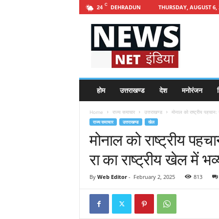
C
DEHRADUN
THURSDAY, AUGUST 6, 
24
h
t
t
p
s
:
/
होम
उत्तराखण्ड
देश
मनोरंजन
श
/
n
Home
राज्य समाचार
उत्तराखण्ड
मोनाल को राष्ट्रीय पहचान: उ
e
राज्य समाचार
उत्तराखण्ड
खेल
w
मोनाल को राष्ट्रीय पहचा
s
n
रा का राष्ट्रीय खेल में भव्
e
t
i
By
Web Editor
-
February 2, 2025
813
n
d
i
a