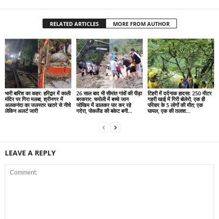
RELATED ARTICLES
MORE FROM AUTHOR
भारी बारिश का कहर: हरिद्वार में काली
26 साल बाद भी सीमांत गांवों की पीड़ा
टिहरी में दर्दनाक हादसा: 250 मीटर
मंदिर पर गिरा मलबा, श्रीनगर में
बरकरार: चमोली में बच्चे जान
गहरी खाई में गिरी बोलेरो, एक ही
अलकनंदा का जलस्तर खतरे से नीचे
जोखिम में डालकर पार कर रहे
परिवार के 5 लोगों की मौत; एक
लेकिन अलर्ट जारी
गदेरा, पोकलैंड की बकेट बनी...
घायल, एक की तलाश...
LEAVE A REPLY