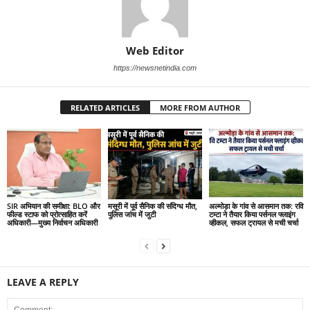
Web Editor
https://newsnetindia.com
RELATED ARTICLES
MORE FROM AUTHOR
SIR अभियान की समीक्षा: BLO और
मसूरी में पूर्व सैनिक की संदिग्ध मौत,
अल्मोड़ा के गांव से आसमान तक: रवि
फील्ड स्टाफ को प्रोत्साहित करें
पुलिस जांच में जुटी
टम्टा ने तैयार किया पर्सनल फ्लाइंग
अधिकारी—मुख्य निर्वाचन अधिकारी
व्हीकल, सफल ट्रायल से मची चर्चा
LEAVE A REPLY