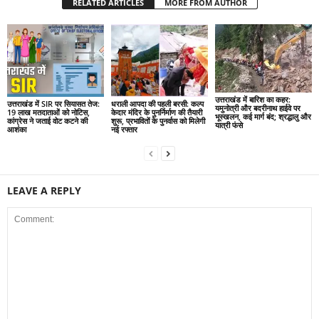
RELATED ARTICLES
MORE FROM AUTHOR
उत्तराखंड में बारिश का कहर:
उत्तराखंड में SIR पर सियासत तेज:
धराली आपदा की पहली बरसी: कल्प
यमुनोत्री और बदरीनाथ हाईवे पर
19 लाख मतदाताओं को नोटिस,
केदार मंदिर के पुनर्निर्माण की तैयारी
भूस्खलन, कई मार्ग बंद; श्रद्धालु और
कांग्रेस ने जताई वोट कटने की
शुरू, प्रभावितों के पुनर्वास को मिलेगी
यात्री फंसे
आशंका
नई रफ्तार
LEAVE A REPLY