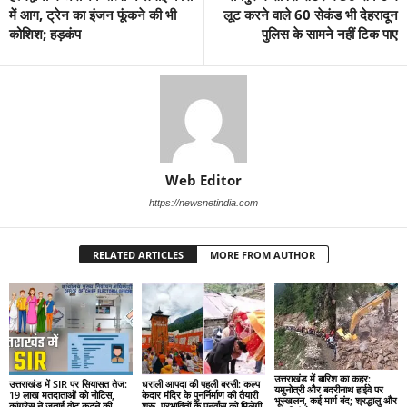
में आग, ट्रेन का इंजन फूंकने की भी
लूट करने वाले 60 सेकंड भी देहरादून
कोशिश; हड़कंप
पुलिस के सामने नहीं टिक पाए
Web Editor
https://newsnetindia.com
RELATED ARTICLES
MORE FROM AUTHOR
उत्तराखंड में बारिश का कहर:
उत्तराखंड में SIR पर सियासत तेज:
धराली आपदा की पहली बरसी: कल्प
यमुनोत्री और बदरीनाथ हाईवे पर
19 लाख मतदाताओं को नोटिस,
केदार मंदिर के पुनर्निर्माण की तैयारी
भूस्खलन, कई मार्ग बंद; श्रद्धालु और
कांग्रेस ने जताई वोट कटने की
शुरू, प्रभावितों के पुनर्वास को मिलेगी