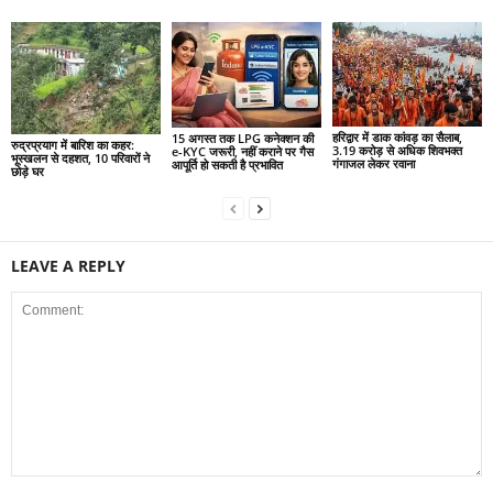
हरिद्वार में डाक कांवड़ का सैलाब,
15 अगस्त तक LPG कनेक्शन की
रुद्रप्रयाग में बारिश का कहर:
3.19 करोड़ से अधिक शिवभक्त
e-KYC जरूरी, नहीं कराने पर गैस
भूस्खलन से दहशत, 10 परिवारों ने
गंगाजल लेकर रवाना
आपूर्ति हो सकती है प्रभावित
छोड़े घर
LEAVE A REPLY