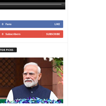
0
Fans
LIKE
0
Subscribers
SUBSCRIBE
TOR PICKS