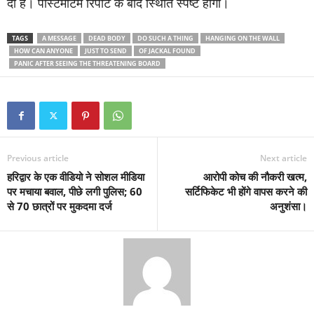
दी है। पोस्टमार्टम रिपोर्ट के बाद स्थिति स्पष्ट होगी।
TAGS
A MESSAGE
DEAD BODY
DO SUCH A THING
HANGING ON THE WALL
HOW CAN ANYONE
JUST TO SEND
OF JACKAL FOUND
PANIC AFTER SEEING THE THREATENING BOARD
Previous article
Next article
हरिद्वार के एक वीडियो ने सोशल मीडिया
आरोपी कोच की नौकरी खत्म,
पर मचाया बवाल, पीछे लगी पुलिस; 60
सर्टिफिकेट भी होंगे वापस करने की
से 70 छात्रों पर मुकदमा दर्ज
अनुशंसा।