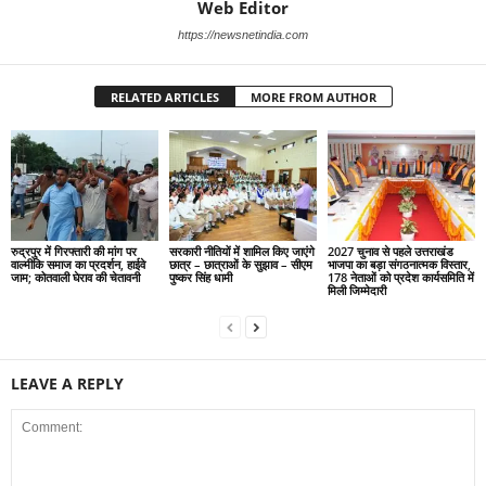
Web Editor
https://newsnetindia.com
RELATED ARTICLES
MORE FROM AUTHOR
रुद्रपुर में गिरफ्तारी की मांग पर
सरकारी नीतियों में शामिल किए जाएंगे
2027 चुनाव से पहले उत्तराखंड
वाल्मीकि समाज का प्रदर्शन, हाईवे
छात्र – छात्राओं के सुझाव – सीएम
भाजपा का बड़ा संगठनात्मक विस्तार,
जाम; कोतवाली घेराव की चेतावनी
पुष्कर सिंह धामी
178 नेताओं को प्रदेश कार्यसमिति में
मिली जिम्मेदारी
LEAVE A REPLY