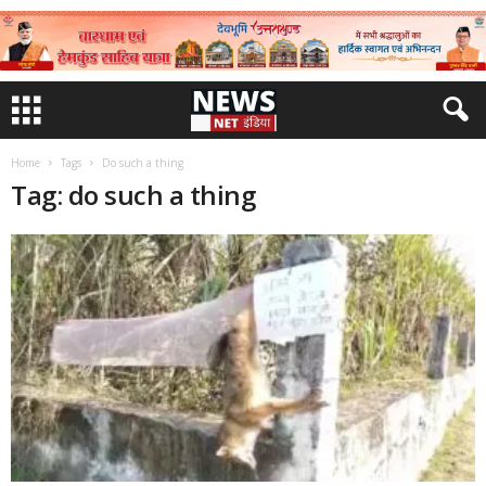
Home
Tags
Do such a thing
Tag: do such a thing