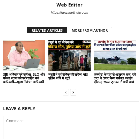
Web Editor
https://newsnetindia.com
RELATED ARTICLES
MORE FROM AUTHOR
SIR अभियान की समीक्षा: BLO और
मसूरी में पूर्व सैनिक की संदिग्ध मौत,
अल्मोड़ा के गांव से आसमान तक: रवि
फील्ड स्टाफ को प्रोत्साहित करें
पुलिस जांच में जुटी
टम्टा ने तैयार किया पर्सनल फ्लाइंग
अधिकारी—मुख्य निर्वाचन अधिकारी
व्हीकल, सफल ट्रायल से मची चर्चा
LEAVE A REPLY