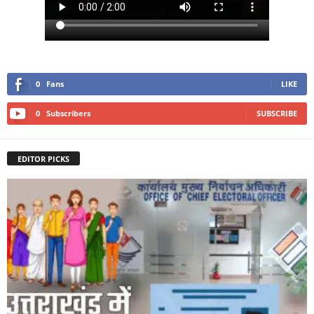
0
Fans
LIKE
0
Subscribers
SUBSCRIBE
EDITOR PICKS