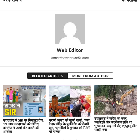
Web Editor
https://newsnetindia.com
RELATED ARTICLES
MORE FROM AUTHOR
उत्तराखंड में बारिश का कहर:
उत्तराखंड में SIR पर सियासत तेज:
धराली आपदा की पहली बरसी: कल्प
यमुनोत्री और बदरीनाथ हाईवे पर
19 लाख मतदाताओं को नोटिस,
केदार मंदिर के पुनर्निर्माण की तैयारी
भूस्खलन, कई मार्ग बंद; श्रद्धालु और
कांग्रेस ने जताई वोट कटने की
शुरू, प्रभावितों के पुनर्वास को मिलेगी
यात्री फंसे
आशंका
नई रफ्तार