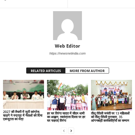
Web Editor
https://newsnetindia.com
RELATED ARTICLES
MORE FROM AUTHOR
2027 की तैयारी में जुटी कांग्रेस,
हर घर तिरंगा यात्रा में सीएम धामी
तीलू रौतेली जयंती पर 13 महिलाओं
खड़गे ने रुद्रपुर में नेताओं को दिया
का आह्वान, स्वतंत्रता दिवस पर हर
को तीलू रौतेली पुरस्कार, 35
एकजुटता का मंत्र
घर फहराएं तिरंगा
आंगनबाड़ी कार्यकर्त्रियों का सम्मान