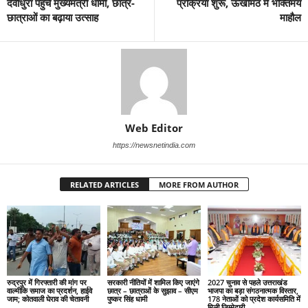
देवीधुरा पहुंचे मुख्यमंत्री धामी, छात्र-
प्रक्रिया शुरू, ऊखीमठ में भक्तिमय
छात्राओं का बढ़ाया उत्साह
माहौल
Web Editor
https://newsnetindia.com
RELATED ARTICLES
MORE FROM AUTHOR
रुद्रपुर में गिरफ्तारी की मांग पर
सरकारी नीतियों में शामिल किए जाएंगे
2027 चुनाव से पहले उत्तराखंड
वाल्मीकि समाज का प्रदर्शन, हाईवे
छात्र – छात्राओं के सुझाव – सीएम
भाजपा का बड़ा संगठनात्मक विस्तार,
जाम; कोतवाली घेराव की चेतावनी
पुष्कर सिंह धामी
178 नेताओं को प्रदेश कार्यसमिति में
मिली जिम्मेदारी