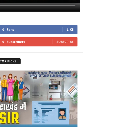
0
Fans
LIKE
0
Subscribers
SUBSCRIBE
TOR PICKS