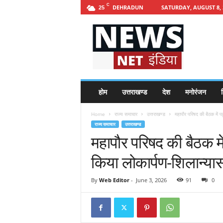
C
DEHRADUN
SATURDAY, AUGUST 8, 
25
h
t
t
p
s
:
/
होम
उत्तराखण्ड
देश
मनोरंजन
श
/
n
Home
राज्य समाचार
उत्तराखण्ड
महापौर परिषद की बैठक में प
e
राज्य समाचार
उत्तराखण्ड
w
महापौर परिषद की बैठक मे
s
n
किया लोकार्पण-शिलान्या
e
t
i
By
Web Editor
-
June 3, 2026
91
0
n
d
i
a