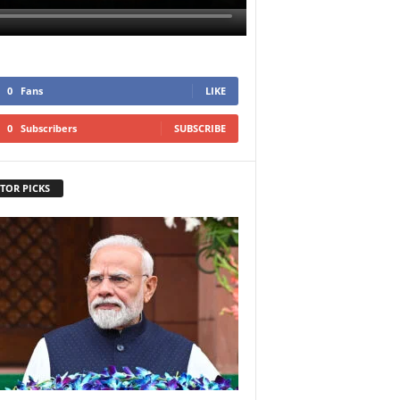
0
Fans
LIKE
0
Subscribers
SUBSCRIBE
TOR PICKS