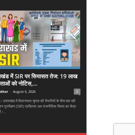
राखंड में SIR पर सियासत तेज: 19 लाख
ताओं को नोटिस,...
ditor
-
August 6, 2026
0
न। उत्तराखंड में विधानसभा चुनाव की तैयारियों के बीच चल रही
हन पुनरीक्षण (SIR) प्रक्रिया अब राजनीतिक विवाद का केंद्र
ै।...