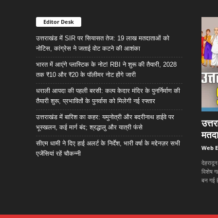
Editor Desk
उत्तराखंड में SIR पर सियासत तेज: 19 लाख मतदाताओं को
नोटिस, कांग्रेस ने जताई वोट कटने की आशंका
भारत में आएंगे प्लास्टिक के नोट! RBI ने शुरू की तैयारी, 2028
तक ₹10 और ₹20 के पॉलीमर नोट होंगे जारी
धराली आपदा की पहली बरसी: कल्प केदार मंदिर के पुनर्निर्माण की
तैयारी शुरू, प्रभावितों के पुनर्वास को मिलेगी नई रफ्तार
उत्तराखंड में बारिश का कहर: यमुनोत्री और बदरीनाथ हाईवे पर
उत्त
भूस्खलन, कई मार्ग बंद; श्रद्धालु और यात्री फंसे
मतदा
सीएम धामी ने दिए हाई अलर्ट के निर्देश, भारी वर्षा के मद्देनज़र सभी
Web E
एजेंसियां रहें चौकन्नी
देहरादू
विशेष ग
बन गई ह