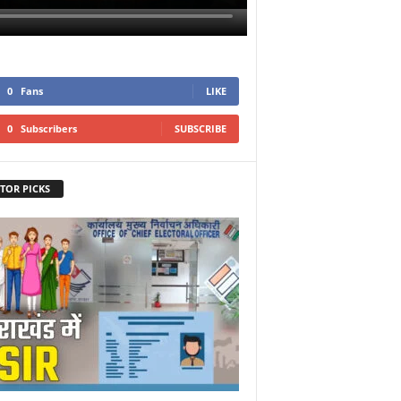
0
Fans
LIKE
0
Subscribers
SUBSCRIBE
TOR PICKS