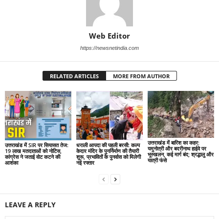
Web Editor
https://newsnetindia.com
RELATED ARTICLES
MORE FROM AUTHOR
उत्तराखंड में बारिश का कहर:
उत्तराखंड में SIR पर सियासत तेज:
धराली आपदा की पहली बरसी: कल्प
यमुनोत्री और बदरीनाथ हाईवे पर
19 लाख मतदाताओं को नोटिस,
केदार मंदिर के पुनर्निर्माण की तैयारी
भूस्खलन, कई मार्ग बंद; श्रद्धालु और
कांग्रेस ने जताई वोट कटने की
शुरू, प्रभावितों के पुनर्वास को मिलेगी
यात्री फंसे
आशंका
नई रफ्तार
LEAVE A REPLY