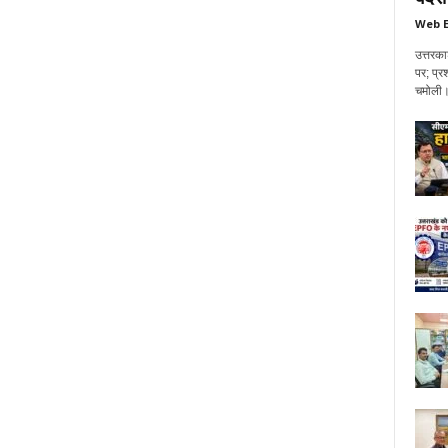
Web E
उत्तरका
पर; प्र
चमोली। 