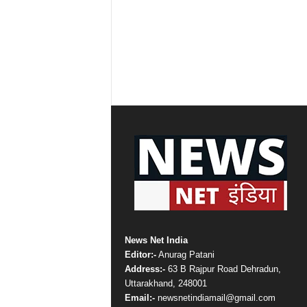
News Net India
Editor:-
Anurag Patani
Address:-
63 B Rajpur Road Dehradun,
Uttarakhand, 248001
Email:-
newsnetindiamail@gmail.com