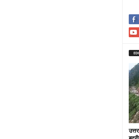
ED
उत्त
बदरी