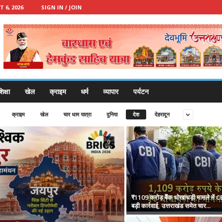
 6, 2026
SIGN IN / JOIN
िक्षा
खेल
क्राइम
धर्म
व्यापार
पर्यटन
क्राइम
खेल
चार धाम यात्रा
दुनिया
देश
देहरादून
0
₹1109 करोड़ बैंक धोखाधड़ी मामले में C
बड़ी कार्रवाई, उत्तराखंड समेत चार...