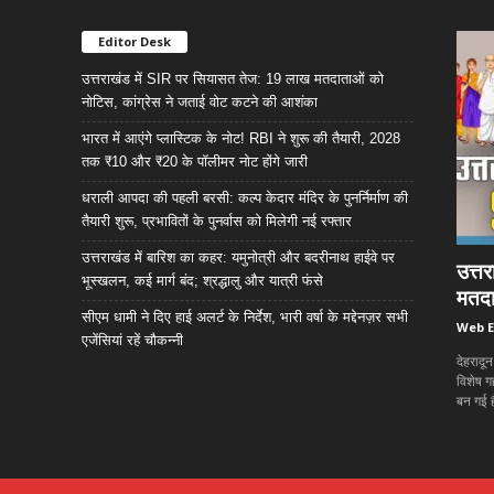
Editor Desk
उत्तराखंड में SIR पर सियासत तेज: 19 लाख मतदाताओं को
नोटिस, कांग्रेस ने जताई वोट कटने की आशंका
भारत में आएंगे प्लास्टिक के नोट! RBI ने शुरू की तैयारी, 2028
तक ₹10 और ₹20 के पॉलीमर नोट होंगे जारी
धराली आपदा की पहली बरसी: कल्प केदार मंदिर के पुनर्निर्माण की
तैयारी शुरू, प्रभावितों के पुनर्वास को मिलेगी नई रफ्तार
उत्तराखंड में बारिश का कहर: यमुनोत्री और बदरीनाथ हाईवे पर
उत्त
भूस्खलन, कई मार्ग बंद; श्रद्धालु और यात्री फंसे
मतदा
सीएम धामी ने दिए हाई अलर्ट के निर्देश, भारी वर्षा के मद्देनज़र सभी
Web E
एजेंसियां रहें चौकन्नी
देहरादू
विशेष ग
बन गई ह