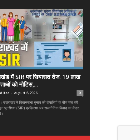
राखंड में SIR पर सियासत तेज: 19 लाख
ताओं को नोटिस,...
ditor
-
August 6, 2026
0
न। उत्तराखंड में विधानसभा चुनाव की तैयारियों के बीच चल रही
हन पुनरीक्षण (SIR) प्रक्रिया अब राजनीतिक विवाद का केंद्र
ै।...