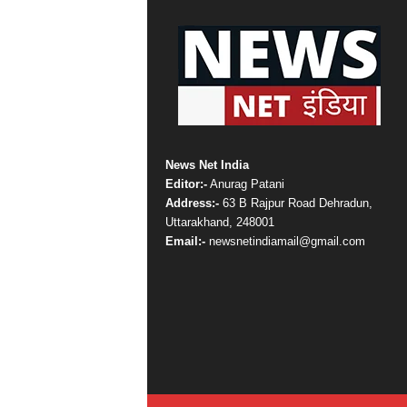
News Net India
Editor:-
Anurag Patani
Address:-
63 B Rajpur Road Dehradun,
Uttarakhand, 248001
Email:-
newsnetindiamail@gmail.com