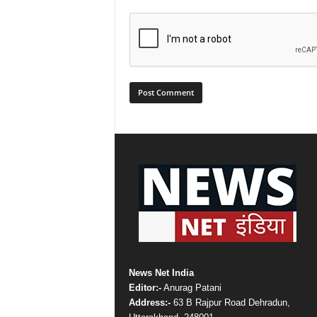
News Net India
Editor:-
Anurag Patani
Address:-
63 B Rajpur Road Dehradun,