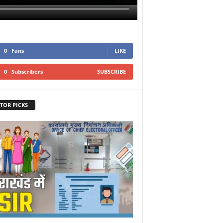
0
Fans
LIKE
0
Subscribers
SUBSCRIBE
TOR PICKS