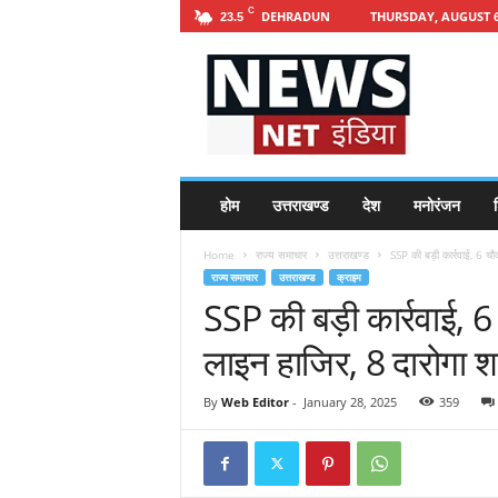
C
DEHRADUN
THURSDAY, AUGUST 6
23.5
h
t
t
p
s
:
/
होम
उत्तराखण्ड
देश
मनोरंजन
श
/
n
Home
राज्य समाचार
उत्तराखण्ड
SSP की बड़ी कार्रवाई, 6 चौ
e
राज्य समाचार
उत्तराखण्ड
क्राइम
w
SSP की बड़ी कार्रवाई, 6
s
n
लाइन हाजिर, 8 दारोगा 
e
t
i
By
Web Editor
-
January 28, 2025
359
n
d
i
a