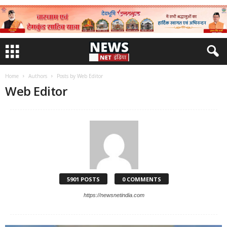
Home
Authors
Posts by Web Editor
Web Editor
5901 POSTS
0 COMMENTS
https://newsnetindia.com