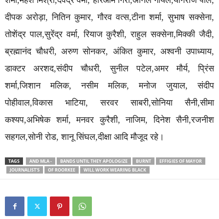
दीपक अरोड़ा, नितिन कुमार, गौरव वत्स,टीना शर्मा, सुभाष सक्सेना,
तोशेंद्र पाल,सुरेंद्र वर्मा, रियाज कुरैशी, राहुल सक्सेना,मिक्की जैदी,
ब्रह्मानंद चौधरी, अरुण सोनकर, अंकित कुमार, अश्वनी उपाध्याय,
डाक्टर अरशद,संदीप चौधरी, सुनील पटेल,अमर मौर्य, प्रिंस
शर्मा,जिशान मलिक, नसीम मलिक, मनोज जुयाल, संदीप
पोहीवाल,विकास भाटिया, सरवर साबरी,सोनिया सैनी,सीमा
कश्यप,अभिषेक शर्मा, मनवर कुरैशी, नाजिम, दिनेश सैनी,रजनीश
सहगल,सोनी रोड, शानू सिंघल,दीक्षा आदि मौजूद रहे।
TAGS
AND MLA -
BANDS UNTIL THEY APOLOGIZE
BURNT
EFFIGIES OF MAYOR
JOURNALIST'S
OF ROORKEE
WILL WORK WEARING BLACK