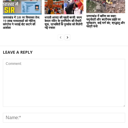
उत्तराखंड में बारिश का कहर:
उत्तराखंड में SIR पर सियासत तेज:
धराली आपदा की पहली बरसी: कल्प
यमुनोत्री और बदरीनाथ हाईवे पर
19 लाख मतदाताओं को नोटिस,
केदार मंदिर के पुनर्निर्माण की तैयारी
भूस्खलन, कई मार्ग बंद; श्रद्धालु और
कांग्रेस ने जताई वोट कटने की
शुरू, प्रभावितों के पुनर्वास को मिलेगी
यात्री फंसे
आशंका
नई रफ्तार
LEAVE A REPLY