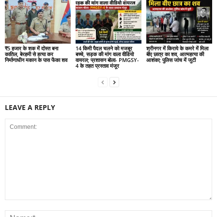
₹5 हजार के शक में दोस्त बना
14 किमी पैदल चलने को मजबूर
श्रीनगर में किराये के कमरे में मिला
कातिल, बेरहमी से हत्या कर
बच्चे, सड़क की मांग वाला वीडियो
बीए छात्र का शव, आत्महत्या की
निर्माणाधीन मकान के पास फेंका शव
वायरल; प्रशासन बोला- PMGSY-
आशंका; पुलिस जांच में जुटी
4 के तहत प्रस्ताव मंजूर
LEAVE A REPLY