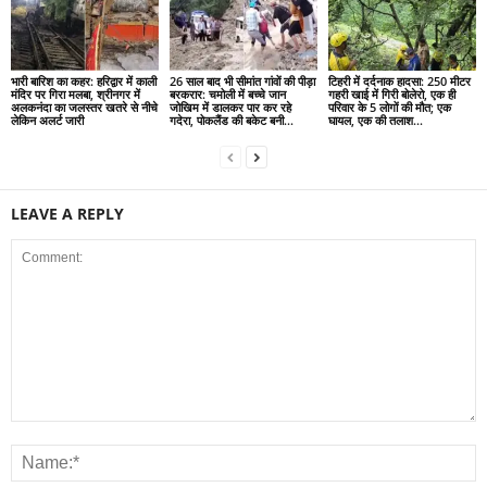
भारी बारिश का कहर: हरिद्वार में काली
26 साल बाद भी सीमांत गांवों की पीड़ा
टिहरी में दर्दनाक हादसा: 250 मीटर
मंदिर पर गिरा मलबा, श्रीनगर में
बरकरार: चमोली में बच्चे जान
गहरी खाई में गिरी बोलेरो, एक ही
अलकनंदा का जलस्तर खतरे से नीचे
जोखिम में डालकर पार कर रहे
परिवार के 5 लोगों की मौत; एक
लेकिन अलर्ट जारी
गदेरा, पोकलैंड की बकेट बनी...
घायल, एक की तलाश...
LEAVE A REPLY