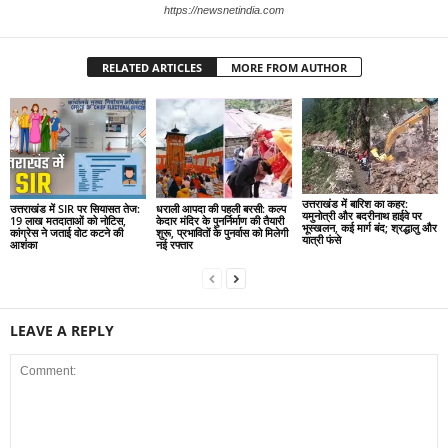
https://newsnetindia.com
RELATED ARTICLES
MORE FROM AUTHOR
उत्तराखंड में बारिश का कहर:
उत्तराखंड में SIR पर सियासत तेज:
धराली आपदा की पहली बरसी: कल्प
यमुनोत्री और बदरीनाथ हाईवे पर
19 लाख मतदाताओं को नोटिस,
केदार मंदिर के पुनर्निर्माण की तैयारी
भूस्खलन, कई मार्ग बंद; श्रद्धालु और
कांग्रेस ने जताई वोट कटने की
शुरू, प्रभावितों के पुनर्वास को मिलेगी
यात्री फंसे
आशंका
नई रफ्तार
LEAVE A REPLY