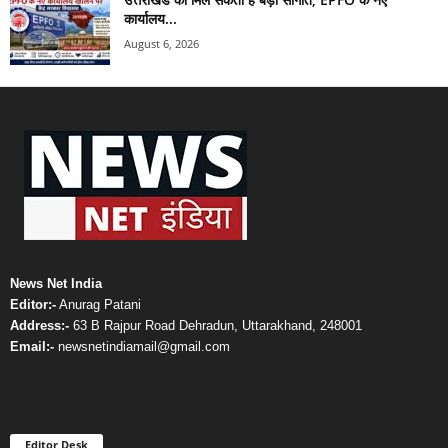
कार्यालय...
August 6, 2026
News Net India
Editor:-
Anurag Patani
Address:-
63 B Rajpur Road Dehradun, Uttarakhand, 248001
Email:-
newsnetindiamail@gmail.com
Editor Desk