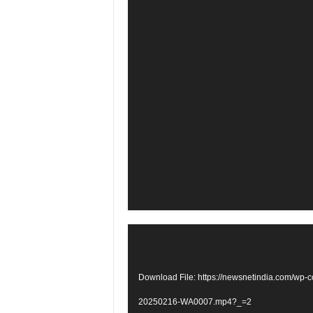
Video
Media error: Format(s) not suppor
Player
Download File: https://newsnetindia.com/wp-c
20250216-WA0007.mp4?_=2