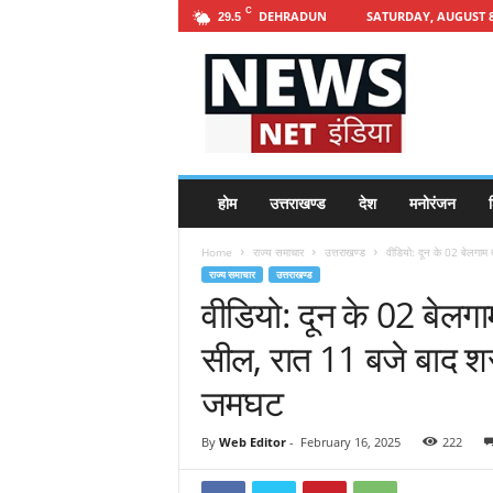
C
DEHRADUN
SATURDAY, AUGUST 8
29.5
h
t
t
p
s
:
/
होम
उत्तराखण्ड
देश
मनोरंजन
श
/
n
Home
राज्य समाचार
उत्तराखण्ड
वीडियो: दून के 02 बेलगाम ब
e
राज्य समाचार
उत्तराखण्ड
w
वीडियो: दून के 02 बेलगाम
s
n
सील, रात 11 बजे बाद श
e
t
जमघट
i
n
By
Web Editor
-
February 16, 2025
222
d
i
a