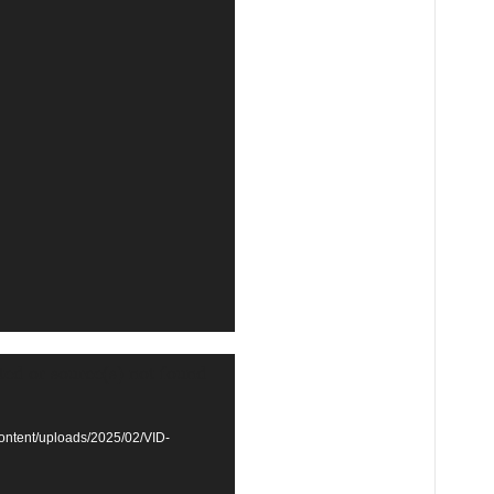
ted or source(s) not found
ontent/uploads/2025/02/VID-