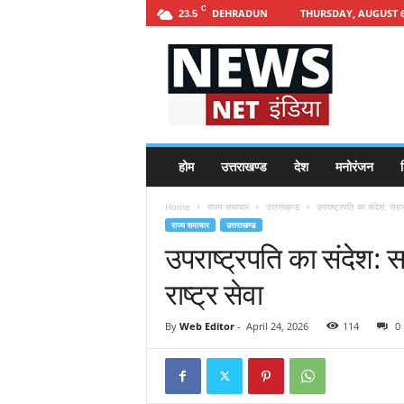
C
DEHRADUN
THURSDAY, AUGUST 6
23.5
h
t
t
p
s
:
/
होम
उत्तराखण्ड
देश
मनोरंजन
श
/
n
Home
राज्य समाचार
उत्तराखण्ड
उपराष्ट्रपति का संदेश: सहानु
e
राज्य समाचार
उत्तराखण्ड
w
उपराष्ट्रपति का संदेश: स
s
n
राष्ट्र सेवा
e
t
i
By
Web Editor
-
April 24, 2026
114
0
n
d
i
a