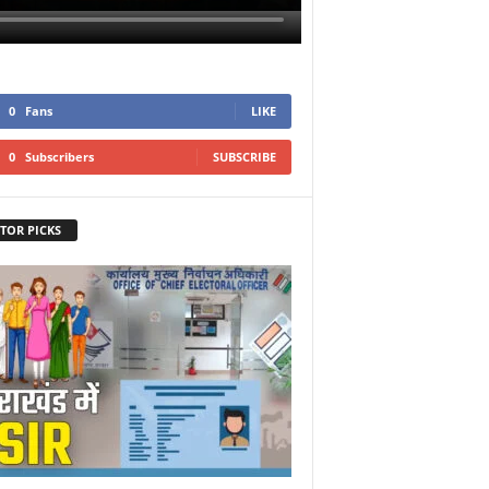
0
Fans
LIKE
0
Subscribers
SUBSCRIBE
TOR PICKS