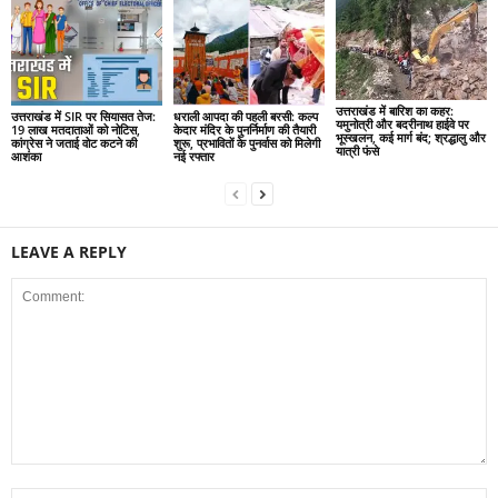
उत्तराखंड में बारिश का कहर:
उत्तराखंड में SIR पर सियासत तेज:
धराली आपदा की पहली बरसी: कल्प
यमुनोत्री और बदरीनाथ हाईवे पर
19 लाख मतदाताओं को नोटिस,
केदार मंदिर के पुनर्निर्माण की तैयारी
भूस्खलन, कई मार्ग बंद; श्रद्धालु और
कांग्रेस ने जताई वोट कटने की
शुरू, प्रभावितों के पुनर्वास को मिलेगी
यात्री फंसे
आशंका
नई रफ्तार
LEAVE A REPLY