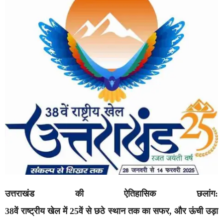
उत्तराखंड
की
ऐतिहासिक
छलांग:
38
वें
राष्ट्रीय
खेल
में 25
वें
से
छठे
स्थान
तक
का
सफर,
और
ऊंची
उड़ा