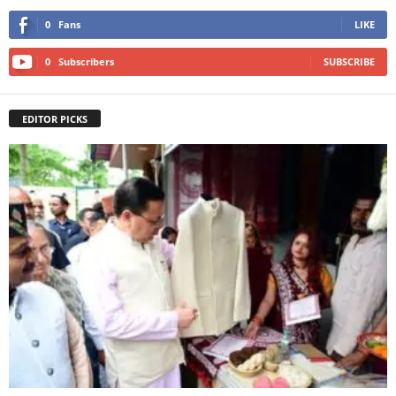
0
Fans
LIKE
0
Subscribers
SUBSCRIBE
EDITOR PICKS