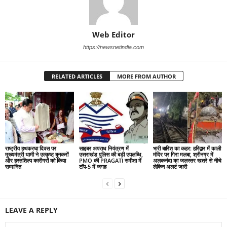
Web Editor
https://newsnetindia.com
RELATED ARTICLES
MORE FROM AUTHOR
राष्ट्रीय हथकरघा दिवस पर
साइबर अपराध नियंत्रण में
भारी बारिश का कहर: हरिद्वार में काली
मुख्यमंत्री धामी ने उत्कृष्ट बुनकरों
उत्तराखंड पुलिस की बड़ी उपलब्धि,
मंदिर पर गिरा मलबा, श्रीनगर में
और हस्तशिल्प कारीगरों को किया
PMO की PRAGATI समीक्षा में
अलकनंदा का जलस्तर खतरे से नीचे
सम्मानित
टॉप-5 में जगह
लेकिन अलर्ट जारी
LEAVE A REPLY