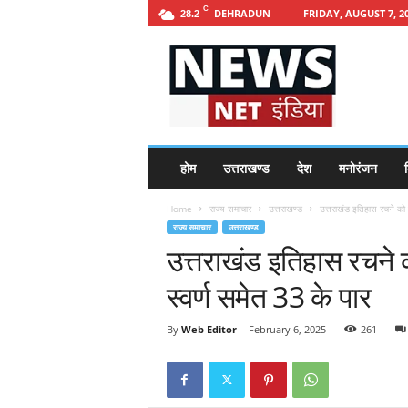
C
DEHRADUN
FRIDAY, AUGUST 7, 2
28.2
h
t
t
p
s
:
/
होम
उत्तराखण्ड
देश
मनोरंजन
श
/
n
Home
राज्य समाचार
उत्तराखण्ड
उत्तराखंड इतिहास रचने को त
e
राज्य समाचार
उत्तराखण्ड
w
उत्तराखंड इतिहास रचने 
s
n
स्वर्ण समेत 33 के पार
e
t
i
By
Web Editor
-
February 6, 2025
261
n
d
i
a