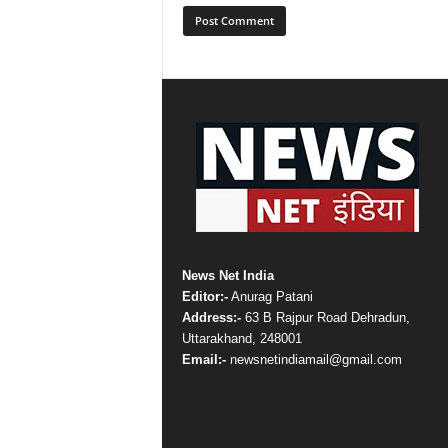
News Net India
Editor:-
Anurag Patani
Address:-
63 B Rajpur Road Dehradun,
Uttarakhand, 248001
Email:-
newsnetindiamail@gmail.com