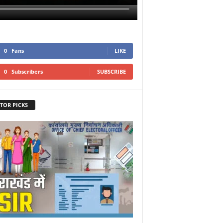
0
Fans
LIKE
0
Subscribers
SUBSCRIBE
TOR PICKS