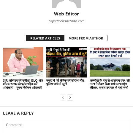
Web Editor
https://newsnetindia.com
RELATED ARTICLES
MORE FROM AUTHOR
SIR अभियान की समीक्षा: BLO और
मसूरी में पूर्व सैनिक की संदिग्ध मौत,
अल्मोड़ा के गांव से आसमान तक: रवि
फील्ड स्टाफ को प्रोत्साहित करें
पुलिस जांच में जुटी
टम्टा ने तैयार किया पर्सनल फ्लाइंग
अधिकारी—मुख्य निर्वाचन अधिकारी
व्हीकल, सफल ट्रायल से मची चर्चा
LEAVE A REPLY