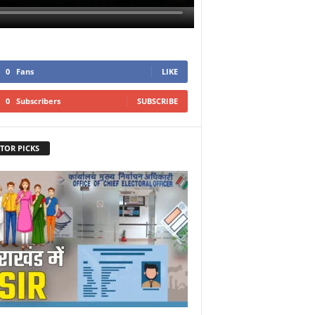
0
Fans
LIKE
0
Subscribers
SUBSCRIBE
TOR PICKS