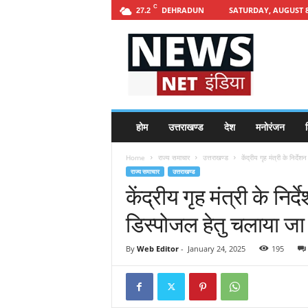
C
DEHRADUN
SATURDAY, AUGUST 8
27.2
h
t
t
p
s
:
/
होम
उत्तराखण्ड
देश
मनोरंजन
श
/
n
Home
राज्य समाचार
उत्तराखण्ड
केंद्रीय गृह मंत्री के निर्देश
e
राज्य समाचार
उत्तराखण्ड
w
केंद्रीय गृह मंत्री के निर्द
s
n
डिस्पोजल हेतु चलाया जा
e
t
i
By
Web Editor
-
January 24, 2025
195
n
d
i
a