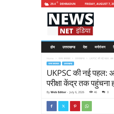
C
DEHRADUN
FRIDAY, AUGUST 7, 2
29.4
h
t
t
p
s
:
/
होम
उत्तराखण्ड
देश
मनोरंजन
श
/
n
Home
राज्य समाचार
उत्तराखण्ड
UKPSC की नई पहल: अब एडमि
e
राज्य समाचार
उत्तराखण्ड
w
UKPSC की नई पहल: अब
s
n
परीक्षा केंद्र तक पहुंचन
e
t
i
By
Web Editor
-
July 6, 2026
46
0
n
d
i
a