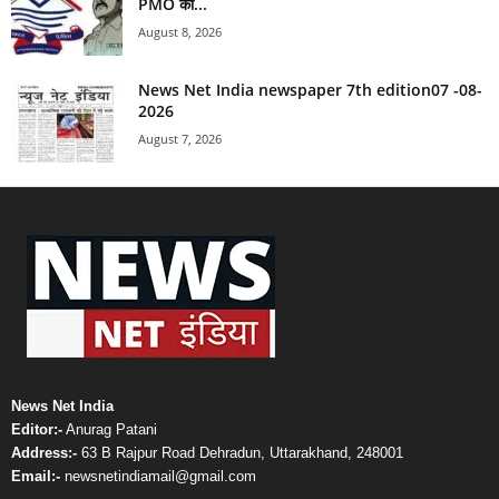
PMO की...
August 8, 2026
News Net India newspaper 7th edition07 -08-
2026
August 7, 2026
News Net India
Editor:-
Anurag Patani
Address:-
63 B Rajpur Road Dehradun, Uttarakhand, 248001
Email:-
newsnetindiamail@gmail.com