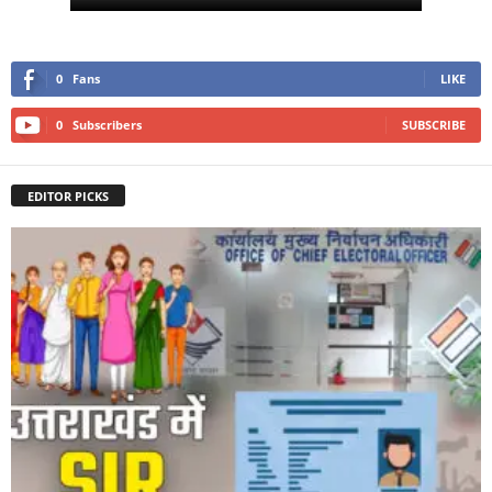
0
Fans
LIKE
0
Subscribers
SUBSCRIBE
EDITOR PICKS