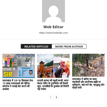
Web Editor
https://newsnetindia.com
RELATED ARTICLES
MORE FROM AUTHOR
उत्तराखंड में बारिश का कहर:
उत्तराखंड में SIR पर सियासत तेज:
धराली आपदा की पहली बरसी: कल्प
यमुनोत्री और बदरीनाथ हाईवे पर
19 लाख मतदाताओं को नोटिस,
केदार मंदिर के पुनर्निर्माण की तैयारी
भूस्खलन, कई मार्ग बंद; श्रद्धालु और
कांग्रेस ने जताई वोट कटने की
शुरू, प्रभावितों के पुनर्वास को मिलेगी
यात्री फंसे
आशंका
नई रफ्तार