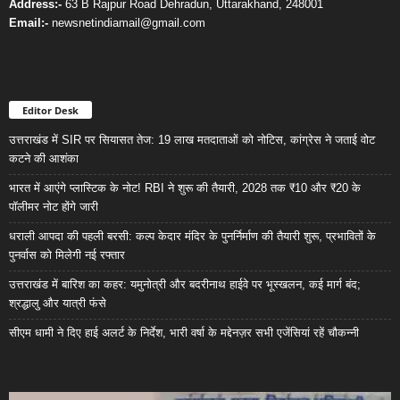
Address:-
63 B Rajpur Road Dehradun, Uttarakhand, 248001
Email:-
newsnetindiamail@gmail.com
Editor Desk
उत्तराखंड में SIR पर सियासत तेज: 19 लाख मतदाताओं को नोटिस, कांग्रेस ने जताई वोट
कटने की आशंका
भारत में आएंगे प्लास्टिक के नोट! RBI ने शुरू की तैयारी, 2028 तक ₹10 और ₹20 के
पॉलीमर नोट होंगे जारी
धराली आपदा की पहली बरसी: कल्प केदार मंदिर के पुनर्निर्माण की तैयारी शुरू, प्रभावितों के
पुनर्वास को मिलेगी नई रफ्तार
उत्तराखंड में बारिश का कहर: यमुनोत्री और बदरीनाथ हाईवे पर भूस्खलन, कई मार्ग बंद;
श्रद्धालु और यात्री फंसे
सीएम धामी ने दिए हाई अलर्ट के निर्देश, भारी वर्षा के मद्देनज़र सभी एजेंसियां रहें चौकन्नी