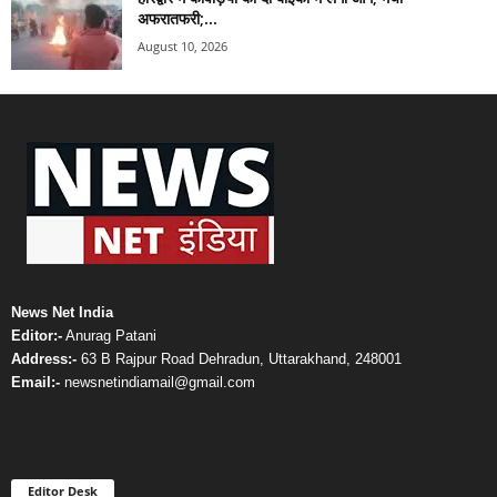
अफरातफरी;...
August 10, 2026
News Net India
Editor:-
Anurag Patani
Address:-
63 B Rajpur Road Dehradun, Uttarakhand, 248001
Email:-
newsnetindiamail@gmail.com
Editor Desk