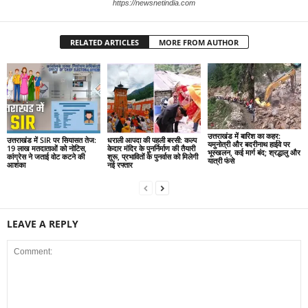
https://newsnetindia.com
RELATED ARTICLES
MORE FROM AUTHOR
उत्तराखंड में बारिश का कहर:
उत्तराखंड में SIR पर सियासत तेज:
धराली आपदा की पहली बरसी: कल्प
यमुनोत्री और बदरीनाथ हाईवे पर
19 लाख मतदाताओं को नोटिस,
केदार मंदिर के पुनर्निर्माण की तैयारी
भूस्खलन, कई मार्ग बंद; श्रद्धालु और
कांग्रेस ने जताई वोट कटने की
शुरू, प्रभावितों के पुनर्वास को मिलेगी
यात्री फंसे
आशंका
नई रफ्तार
LEAVE A REPLY