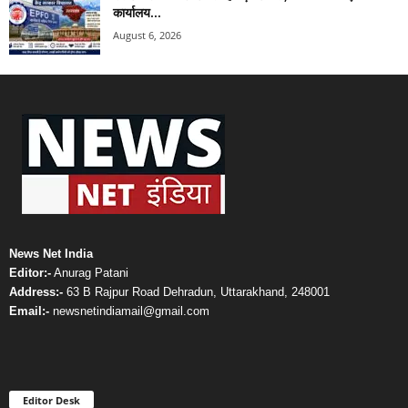
कार्यालय...
August 6, 2026
News Net India
Editor:-
Anurag Patani
Address:-
63 B Rajpur Road Dehradun, Uttarakhand, 248001
Email:-
newsnetindiamail@gmail.com
Editor Desk