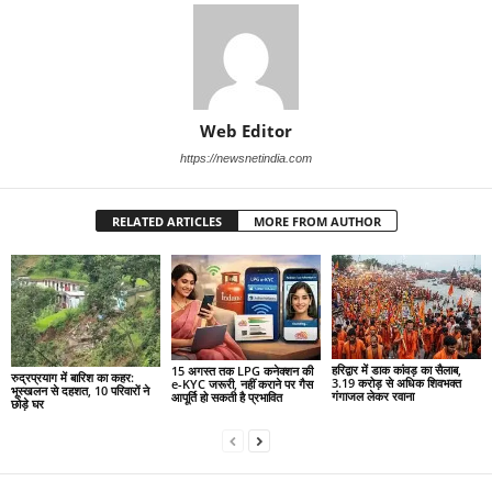
Web Editor
https://newsnetindia.com
RELATED ARTICLES
MORE FROM AUTHOR
हरिद्वार में डाक कांवड़ का सैलाब,
15 अगस्त तक LPG कनेक्शन की
रुद्रप्रयाग में बारिश का कहर:
3.19 करोड़ से अधिक शिवभक्त
e-KYC जरूरी, नहीं कराने पर गैस
भूस्खलन से दहशत, 10 परिवारों ने
गंगाजल लेकर रवाना
आपूर्ति हो सकती है प्रभावित
छोड़े घर