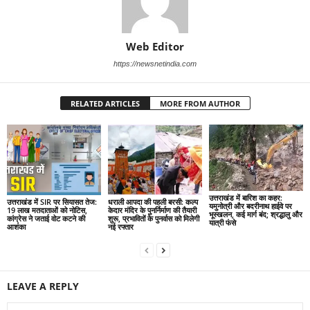
Web Editor
https://newsnetindia.com
RELATED ARTICLES
MORE FROM AUTHOR
उत्तराखंड में बारिश का कहर:
उत्तराखंड में SIR पर सियासत तेज:
धराली आपदा की पहली बरसी: कल्प
यमुनोत्री और बदरीनाथ हाईवे पर
19 लाख मतदाताओं को नोटिस,
केदार मंदिर के पुनर्निर्माण की तैयारी
भूस्खलन, कई मार्ग बंद; श्रद्धालु और
कांग्रेस ने जताई वोट कटने की
शुरू, प्रभावितों के पुनर्वास को मिलेगी
यात्री फंसे
आशंका
नई रफ्तार
LEAVE A REPLY