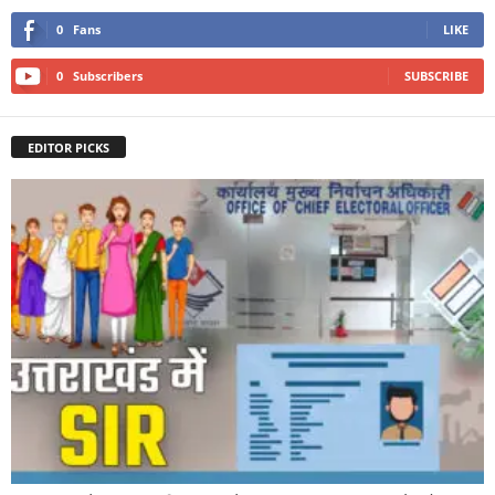
0
Fans
LIKE
0
Subscribers
SUBSCRIBE
EDITOR PICKS