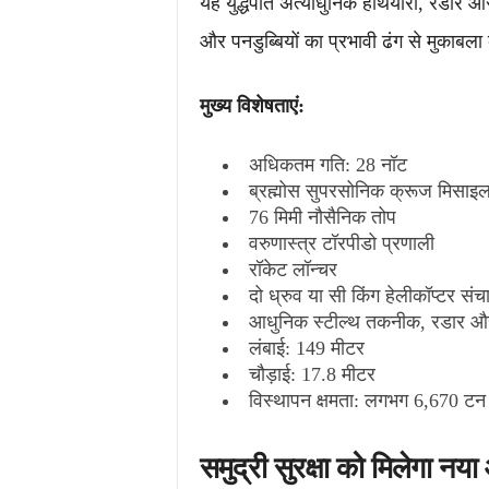
यह युद्धपोत अत्याधुनिक हथियारों, रडार और स
और पनडुब्बियों का प्रभावी ढंग से मुकाबला क
मुख्य विशेषताएं:
अधिकतम गति: 28 नॉट
ब्रह्मोस सुपरसोनिक क्रूज मिसाइ
76 मिमी नौसैनिक तोप
वरुणास्त्र टॉरपीडो प्रणाली
रॉकेट लॉन्चर
दो ध्रुव या सी किंग हेलीकॉप्टर संच
आधुनिक स्टील्थ तकनीक, रडार और
लंबाई: 149 मीटर
चौड़ाई: 17.8 मीटर
विस्थापन क्षमता: लगभग 6,670 टन
समुद्री सुरक्षा को मिलेगा नय