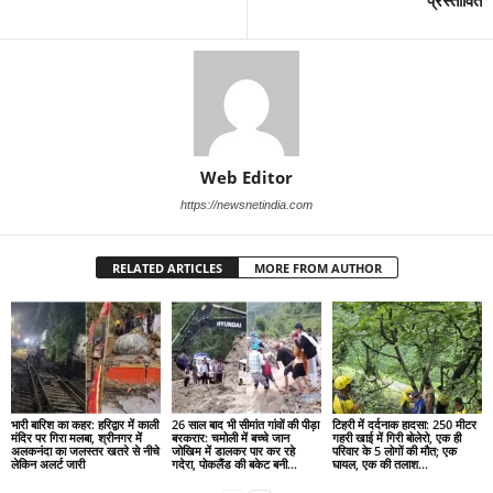
प्रस्तावित
Web Editor
https://newsnetindia.com
RELATED ARTICLES
MORE FROM AUTHOR
भारी बारिश का कहर: हरिद्वार में काली
26 साल बाद भी सीमांत गांवों की पीड़ा
टिहरी में दर्दनाक हादसा: 250 मीटर
मंदिर पर गिरा मलबा, श्रीनगर में
बरकरार: चमोली में बच्चे जान
गहरी खाई में गिरी बोलेरो, एक ही
अलकनंदा का जलस्तर खतरे से नीचे
जोखिम में डालकर पार कर रहे
परिवार के 5 लोगों की मौत; एक
लेकिन अलर्ट जारी
गदेरा, पोकलैंड की बकेट बनी...
घायल, एक की तलाश...