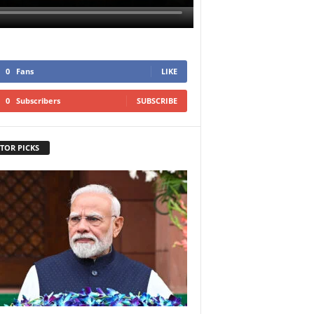
0
Fans
LIKE
0
Subscribers
SUBSCRIBE
TOR PICKS