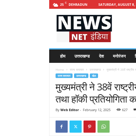
C
DEHRADUN
SATURDAY, AUGUST 8, 
25
h
t
t
p
s
:
/
होम
उत्तराखण्ड
देश
मनोरंजन
श
/
n
Home
राज्य समाचार
उत्तराखण्ड
मुख्यमंत्री ने 38वें राष्ट्र
e
राज्य समाचार
उत्तराखण्ड
खेल
w
मुख्यमंत्री ने 38वें राष्ट
s
n
तथा हॉकी प्रतियोगिता क
e
t
i
By
Web Editor
-
February 12, 2025
627
n
d
i
a