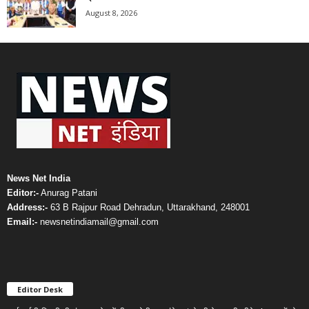
August 8, 2026
News Net India
Editor:-
Anurag Patani
Address:-
63 B Rajpur Road Dehradun, Uttarakhand, 248001
Email:-
newsnetindiamail@gmail.com
Editor Desk