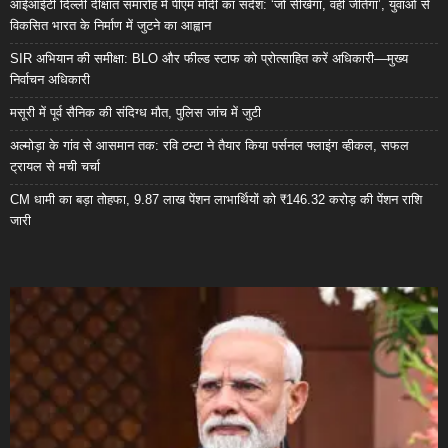
आईआईटी दिल्ली दीक्षांत समारोह में पीएम मोदी का संदेश: ‘जो सीखेगा, वही जीतेगा’, युवाओं से
विकसित भारत के निर्माण में जुटने का आह्वान
SIR अभियान की समीक्षा: BLO और फील्ड स्टाफ को प्रोत्साहित करें अधिकारी—मुख्य
निर्वाचन अधिकारी
मसूरी में पूर्व सैनिक की संदिग्ध मौत, पुलिस जांच में जुटी
अल्मोड़ा के गांव से आसमान तक: रवि टम्टा ने तैयार किया पर्सनल फ्लाइंग व्हीकल, सफल
ट्रायल से मची चर्चा
CM धामी का बड़ा तोहफा, 9.87 लाख पेंशन लाभार्थियों को ₹146.32 करोड़ की पेंशन राशि
जारी