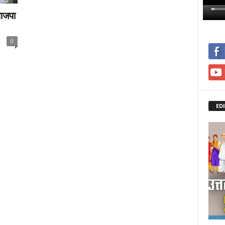
भाजपा
0
ED