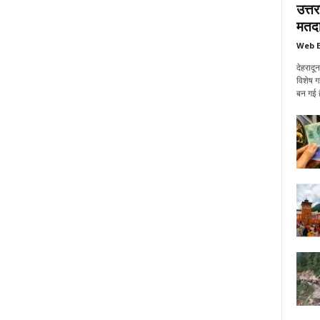
उत्त
मतदा
Web E
देहरादू
विशेष ग
बन गई ह