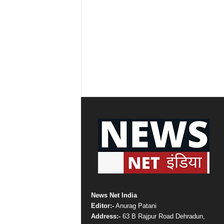
News Net India
Editor:-
Anurag Patani
Address:-
63 B Rajpur Road Dehradun,