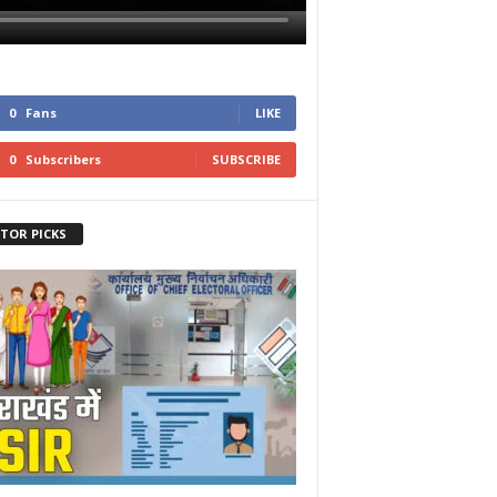
0
Fans
LIKE
0
Subscribers
SUBSCRIBE
ITOR PICKS