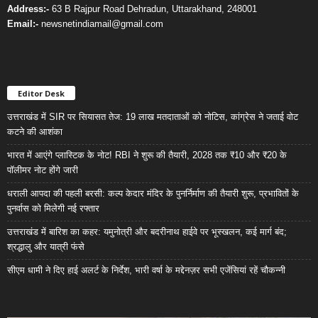
Address:-
63 B Rajpur Road Dehradun, Uttarakhand, 248001
Email:-
newsnetindiamail@gmail.com
Editor Desk
उत्तराखंड में SIR पर सियासत तेज: 19 लाख मतदाताओं को नोटिस, कांग्रेस ने जताई वोट
कटने की आशंका
भारत में आएंगे प्लास्टिक के नोट! RBI ने शुरू की तैयारी, 2028 तक ₹10 और ₹20 के
पॉलीमर नोट होंगे जारी
धराली आपदा की पहली बरसी: कल्प केदार मंदिर के पुनर्निर्माण की तैयारी शुरू, प्रभावितों के
पुनर्वास को मिलेगी नई रफ्तार
उत्तराखंड में बारिश का कहर: यमुनोत्री और बदरीनाथ हाईवे पर भूस्खलन, कई मार्ग बंद;
श्रद्धालु और यात्री फंसे
सीएम धामी ने दिए हाई अलर्ट के निर्देश, भारी वर्षा के मद्देनज़र सभी एजेंसियां रहें चौकन्नी