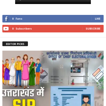
0
Fans
LIKE
0
Subscribers
SUBSCRIBE
EDITOR PICKS