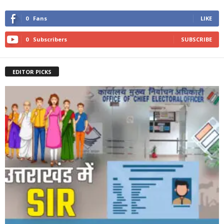
0
Fans
LIKE
0
Subscribers
SUBSCRIBE
EDITOR PICKS